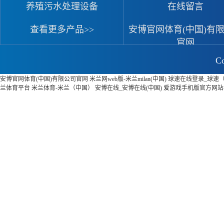
养殖污水处理设备
在线留言
查看更多产品>>
安博官网体育(中国)有
官网
C
安博官网体育(中国)有限公司官网
米兰网web版-米兰milan(中国)
球速在线登录_球速
兰体育平台
米兰体育-米兰（中国）
安博在线_安博在线(中国)
爱游戏手机版官方网站