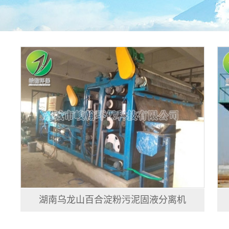
湖南乌龙山百合淀粉污泥固液分离机