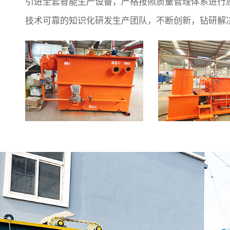
引进全套智能生产设备，严格按照质量管理体系进行
技术可靠的知识化研发生产团队，不断创新，钻研解