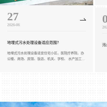
干
一
与
27
关
2026-06
20
地埋式污水处理设备适应范围？
污
地埋式污水处理设备适宜住宅小区、医院疗养院、办
公楼、商场、宾馆、饭店、机关、学校、 水产加工
厂、牲蓄加工厂、乳品加工厂等生活污水和与之类似
的工业有机废水