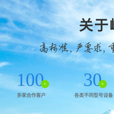
关于
100
30
+
+
多家合作客户
各类不同型号设备