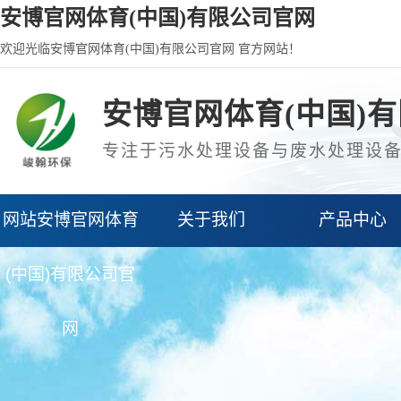
安博官网体育(中国)有限公司官网
欢迎光临安博官网体育(中国)有限公司官网 官方网站！
安博官网体育(中国)
专注于污水处理设备与废水处理设
网站安博官网体育
关于我们
产品中心
(中国)有限公司官
网