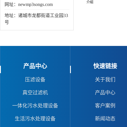
介绍
网址：newmp3songs.com
地址：诸城市龙都街道工业园33
号
产品中心
快速链接
压滤设备
关于我们
真空过滤机
产品中心
一体化污水处理设备
客户案例
生活污水处理设备
新闻动态