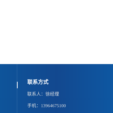
联系方式
联系人：徐经理
手机：13964675100