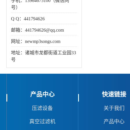
手机：13964675100（微信同
号）
Q Q：441794626
邮箱：441794626@qq.com
网址：newmp3songs.com
地址：诸城市龙都街道工业园33
号
产品中心
快速链接
压滤设备
关于我们
真空过滤机
产品中心