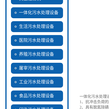
一体化污水处理设备
生活污水处理设备
医院污水处理设备
养殖污水处理设备
屠宰污水处理设备
工业污水处理设备
食品污水处理设备
一体化污水处理
1、抗冲击负荷
2、具有脱氮除