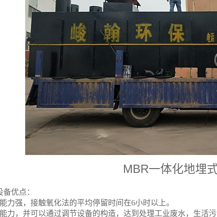
MBR一体化地埋
设备优点：
的能力强，接触氧化法的平均停留时间在6小时以上。
磷能力，并可以通过调节设备的构造，达到处理工业废水，生活