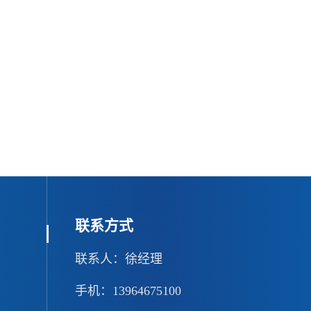
联系方式
联系人：徐经理
手机：13964675100