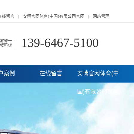
在线留言
安博官网体育(中国)有限公司官网
网站管理
|
|
139-6467-5100
国统一
询热线
户案例
在线留言
安博官网体育(中
国)有限公司官网