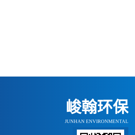
峻翰环保
JUNHAN ENVIRONMENTAL