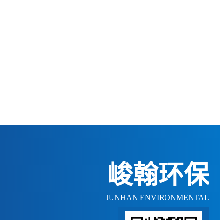
峻翰环保
JUNHAN ENVIRONMENTAL