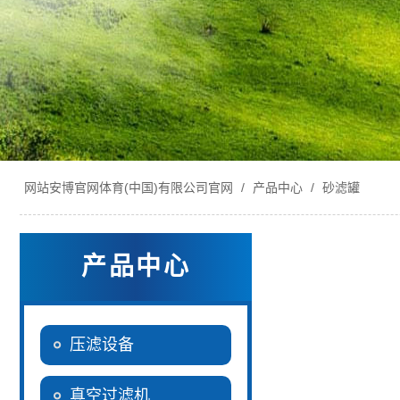
网站安博官网体育(中国)有限公司官网
/
产品中心
/
砂滤罐
产品中心
压滤设备
真空过滤机