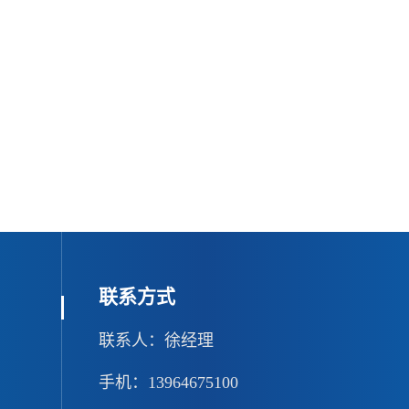
联系方式
联系人：徐经理
手机：13964675100