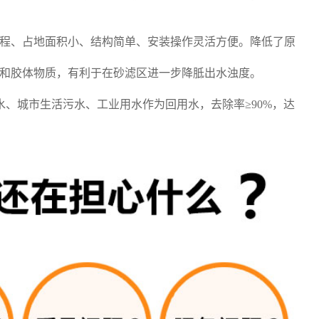
流程、占地面积小、结构简单、安装操作灵活方便。降低了原
物和胶体物质，有利于在砂滤区进一步降胝出水浊度。
业用水、城市生活污水、工业用水作为回用水，去除率≥90%，达