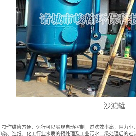
沙滤罐
，操作维修方便，运行可以实现自动控制，过滤效率高，阻力小
印染、造纸、化工行业水质的预处理及工业污水二级处理后的过