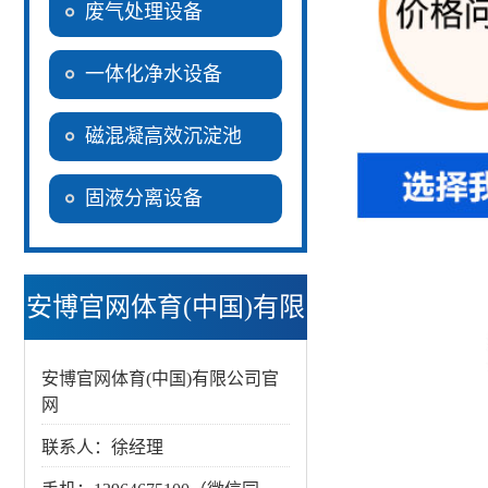
废气处理设备
一体化净水设备
磁混凝高效沉淀池
固液分离设备
安博官网体育(中国)有限
公司官网
安博官网体育(中国)有限公司官
网
联系人：徐经理