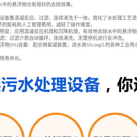
水中的悬浮物也有很好的去除效果。
该设备集混凝反应、过滤、连续清洗于一体。简化了水处理工艺
节的能耗和人工管理费用，减轻了操作难度。
果明显：应用混凝反应机理和沉降机理，有效地去除水中的悬浮
过滤：过滤介质自动循环，连续清洗，无需停机进行反冲洗。
浮物(SS)含量：配合微絮凝装置，进水高SS≤mg/L的各种工
使用寿命长。