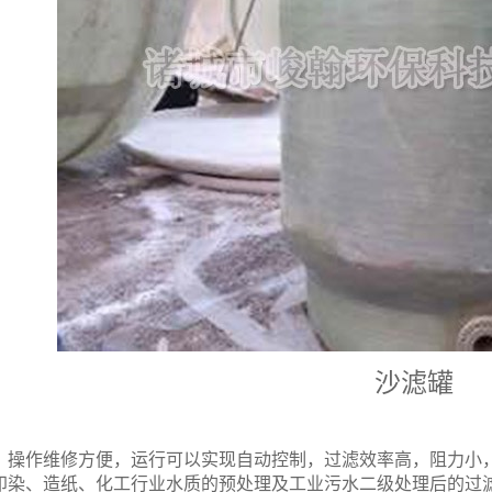
沙滤罐
，操作维修方便，运行可以实现自动控制，过滤效率高，阻力小
印染、造纸、化工行业水质的预处理及工业污水二级处理后的过