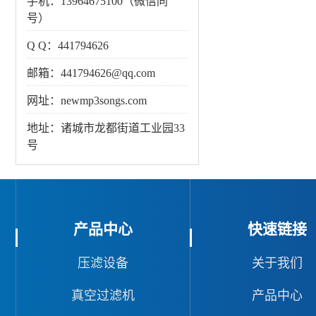
手机：13964675100（微信同
号）
Q Q：441794626
邮箱：441794626@qq.com
网址：newmp3songs.com
地址：诸城市龙都街道工业园33
号
产品中心
快速链接
压滤设备
关于我们
真空过滤机
产品中心