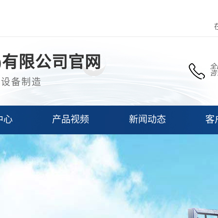
)有限公司官网
全
咨
理设备制造
中心
产品视频
新闻动态
客