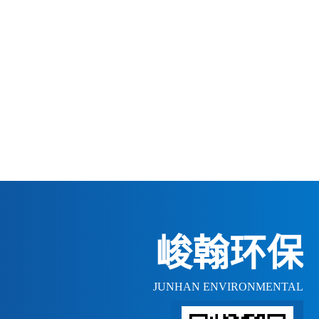
峻翰环保
JUNHAN ENVIRONMENTAL