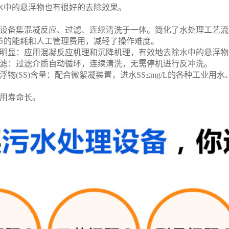
水中的悬浮物也有很好的去除效果。
该设备集混凝反应、过滤、连续清洗于一体。简化了水处理工艺
节的能耗和人工管理费用，减轻了操作难度。
果明显：应用混凝反应机理和沉降机理，有效地去除水中的悬浮
过滤：过滤介质自动循环，连续清洗，无需停机进行反冲洗。
浮物(SS)含量：配合微絮凝装置，进水SS≤mg/L的各种工业
使用寿命长。