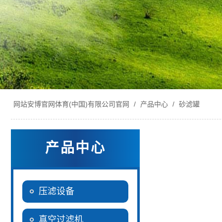
网站安博官网体育(中国)有限公司官网
/
产品中心
/
砂滤罐
产品中心
压滤设备
真空过滤机