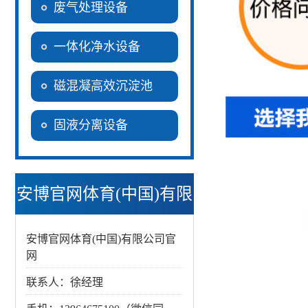
废气处理设备
一体化净水设备
磁混凝高效沉淀池
固液分离设备
安博官网体育(中国)有限
公司官网
安博官网体育(中国)有限公司官
网
联系人：徐经理