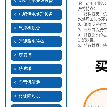
印染污水处理设备
滤。对于工业废
产特特点：
电镀污水处理设备
1、结构紧凑：
水处理工艺多环
2、混凝反应效
气浮机设备
3、连续自清洗
4、降低原水的悬
过滤效果。
污泥脱水设备
5、特选材质，
厌氧塔
砂滤罐
斜管沉淀池
格栅除污机