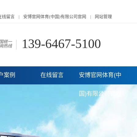
在线留言
安博官网体育(中国)有限公司官网
网站管理
|
|
139-6467-5100
国统一
询热线
户案例
在线留言
安博官网体育(中
国)有限公司官网