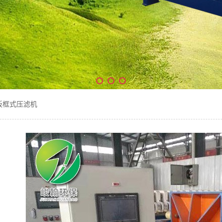
板框式压滤机