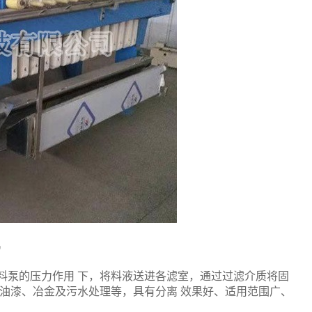
机
料泵的压力作用 下，将料液送进各滤室，通过过滤介质将固
、油漆、冶金及污水处理等，具有分离 效果好、适用范围广、