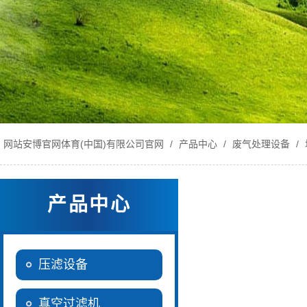
网站安博官网体育(中国)有限公司官网
/
产品中心
/
废气处理设备
/
产品中心
压滤设备
真空过滤机