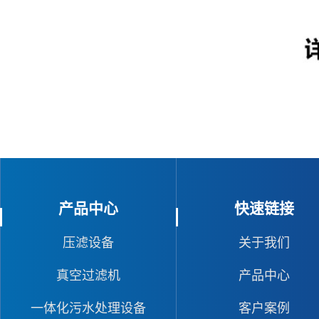
产品中心
快速链接
压滤设备
关于我们
真空过滤机
产品中心
一体化污水处理设备
客户案例