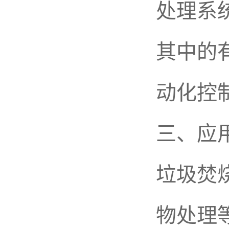
处理系
其中的
动化控
三、应
垃圾焚
物处理