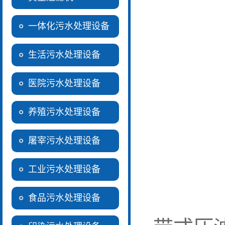
一体化污水处理设备
生活污水处理设备
医院污水处理设备
养殖污水处理设备
屠宰污水处理设备
工业污水处理设备
食品污水处理设备