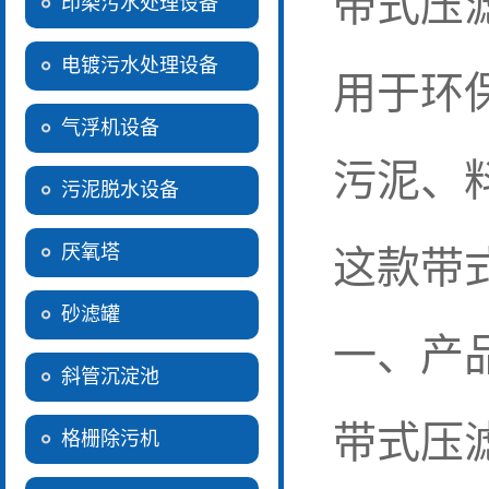
带式压
印染污水处理设备
电镀污水处理设备
用于环
气浮机设备
污泥、
污泥脱水设备
厌氧塔
这款带
砂滤罐
一、产
斜管沉淀池
带式压
格栅除污机