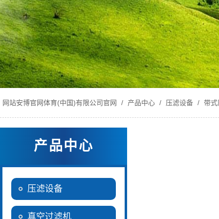
网站安博官网体育(中国)有限公司官网
/
产品中心
/
压滤设备
/
带式
产品中心
压滤设备
真空过滤机