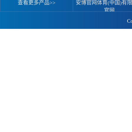
查看更多产品>>
安博官网体育(中国)有
官网
C