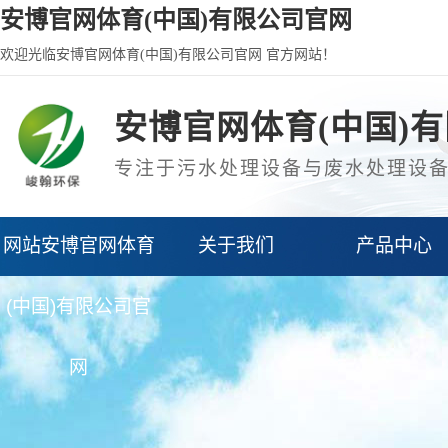
安博官网体育(中国)有限公司官网
欢迎光临安博官网体育(中国)有限公司官网 官方网站！
安博官网体育(中国)
专注于污水处理设备与废水处理设
网站安博官网体育
关于我们
产品中心
(中国)有限公司官
网