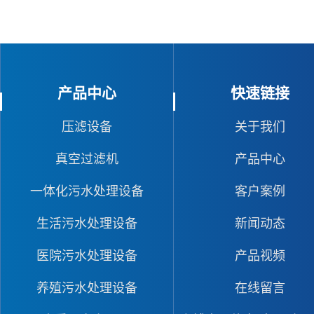
产品中心
快速链接
压滤设备
关于我们
真空过滤机
产品中心
一体化污水处理设备
客户案例
生活污水处理设备
新闻动态
医院污水处理设备
产品视频
养殖污水处理设备
在线留言