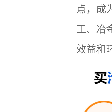
点，成
工、冶
效益和