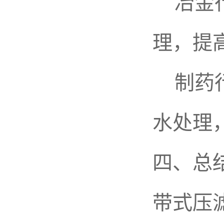
冶金行
理，提
制药行
水处理
四、总
带式压