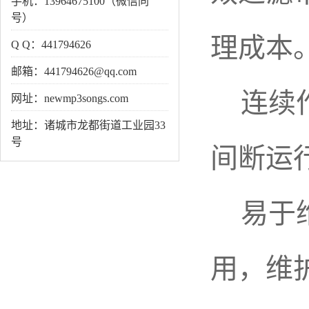
手机：13964675100（微信同
号）
理成本
Q Q：441794626
邮箱：441794626@qq.com
连续作
网址：newmp3songs.com
地址：诸城市龙都街道工业园33
号
间断运
易于维
用，维