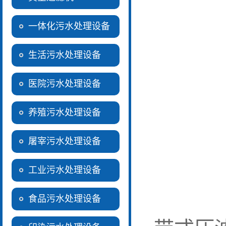
一体化污水处理设备
生活污水处理设备
医院污水处理设备
养殖污水处理设备
屠宰污水处理设备
工业污水处理设备
食品污水处理设备