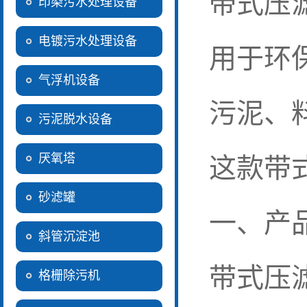
带式压
印染污水处理设备
电镀污水处理设备
用于环
气浮机设备
污泥、
污泥脱水设备
厌氧塔
这款带
砂滤罐
一、产
斜管沉淀池
带式压
格栅除污机