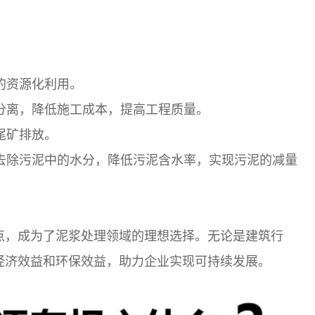
的资源化利用。
分离，降低施工成本，提高工程质量。
尾矿排放。
去除污泥中的水分，降低污泥含水率，实现污泥的减量
点，成为了泥浆处理领域的理想选择。无论是建筑行
经济效益和环保效益，助力企业实现可持续发展。