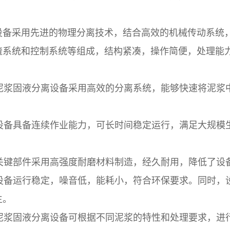
设备采用先进的物理分离技术，结合高效的机械传动系统
渣系统和控制系统等组成，结构紧凑，操作简便，处理能
浆固液分离设备采用高效的分离系统，能够快速将泥浆
备具备连续作业能力，可长时间稳定运行，满足大规模
键部件采用高强度耐磨材料制造，经久耐用，降低了设
备运行稳定，噪音低，能耗小，符合环保要求。同时，
生。
浆固液分离设备可根据不同泥浆的特性和处理要求，进