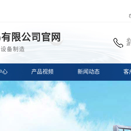
)有限公司官网
全
咨
理设备制造
中心
产品视频
新闻动态
客