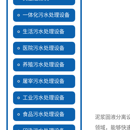
一体化污水处理设备
生活污水处理设备
医院污水处理设备
养殖污水处理设备
屠宰污水处理设备
工业污水处理设备
食品污水处理设备
泥浆固液分离
领域，能够快