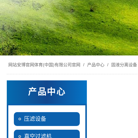
网站安博官网体育(中国)有限公司官网
/
产品中心
/
固液分离设备
产品中心
压滤设备
真空过滤机