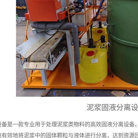
泥浆固液分离
设备是一款专业用于处理泥浆类物料的高效固液分离设备
速有效地将泥浆中的固体颗粒与液体进行分离，达到资源