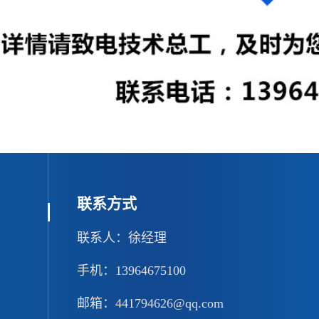
联系方式
联系人：徐经理
手机：13964675100
邮箱：441794626@qq.com