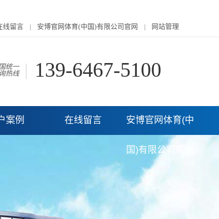
在线留言
安博官网体育(中国)有限公司官网
网站管理
|
|
139-6467-5100
国统一
询热线
户案例
在线留言
安博官网体育(中
国)有限公司官网